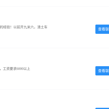
超的经验！以前开九米六，渣土车
查看联
工资要求6000以上
查看联