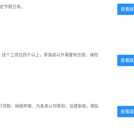
法定节假日休。
查看联
照，找个工资在四千以上，枣强县以外需要有住宿，保险
查看联
银行贷款、纳税申报、为各类公司策划，设建新账，理乱
查看联