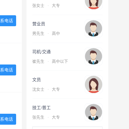
张女士
·
大专
系电话
营业员
男先生
·
高中
司机/交通
崔先生
·
高中以下
系电话
文员
沈女士
·
大专
技工/普工
张先生
·
大专
系电话