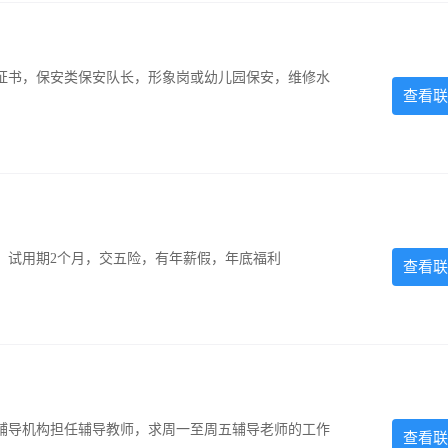
证书，保安类保安队长，形象岗或幼儿园保安，维修水
查看联
0元，试用期2个月，交五险，有年薪假，年底福利
查看联
辅导机构担任辅导教师，求周一至周五辅导老师的工作
查看联